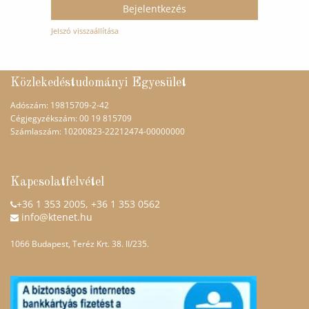
Bejelentkezés
Jelszó visszaállítása
Közlekedéstudományi Egyesület
Adószám: 19815709-2-42
Cégjegyzékszám: 00 19 815709
Számlaszám: 10200823-22212474-00000000
KTE weboldal
Kapcsolatfelvétel
+36 1 353 2005
, +36 1 353 0562
info@ktenet.hu
1066 Budapest, Teréz Krt. 38. II/235.